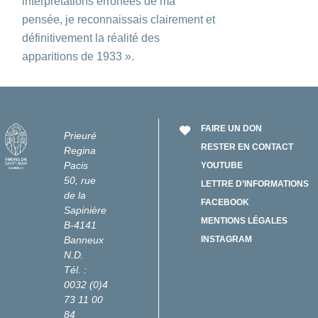
interprétations erronées de ma
pensée, je reconnaissais clairement et
définitivement la réalité des
apparitions de 1933 ».
FAIRE UN DON
Prieuré
RESTER EN CONTACT
Regina
Pacis
YOUTUBE
50, rue
LETTRE D’INFORMATIONS
de la
FACEBOOK
Sapinière
MENTIONS LÉGALES
B-4141
Banneux
INSTAGRAM
N.D.
Tél. :
0032 (0)4
73 11 00
84