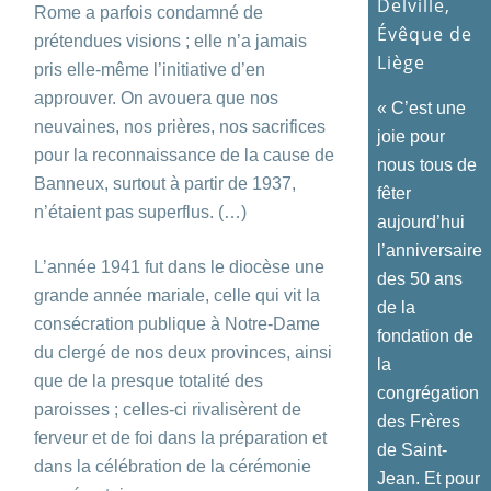
Delville,
Rome a parfois condamné de
Évêque de
prétendues visions ; elle n’a jamais
Liège
pris elle-même l’initiative d’en
approuver. On avouera que nos
« C’est une
neuvaines, nos prières, nos sacrifices
joie pour
pour la reconnaissance de la cause de
nous tous de
Banneux, surtout à partir de 1937,
fêter
n’étaient pas superflus. (…)
aujourd’hui
l’anniversaire
L’année 1941 fut dans le diocèse une
des 50 ans
grande année mariale, celle qui vit la
de la
consécration publique à Notre-Dame
fondation de
du clergé de nos deux provinces, ainsi
la
que de la presque totalité des
congrégation
paroisses ; celles-ci rivalisèrent de
des Frères
ferveur et de foi dans la préparation et
de Saint-
dans la célébration de la cérémonie
Jean. Et pour