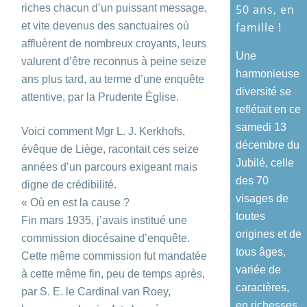
riches chacun d’un puissant message,
50 ans, en
et vite devenus des sanctuaires où
famille !
affluèrent de nombreux croyants, leurs
Une
valurent d’être reconnus à peine seize
harmonieuse
ans plus tard, au terme d’une enquête
diversité se
attentive, par la Prudente Église.
reflétait en ce
samedi 13
Voici comment Mgr L. J. Kerkhofs,
décembre du
évêque de Liège, racontait ces seize
Jubilé, celle
années d’un parcours exigeant mais
des 70
digne de crédibilité.
visages de
« Où en est la cause ?
toutes
Fin mars 1935, j’avais institué une
origines et de
commission diocésaine d’enquête.
tous âges,
Cette même commission fut mandatée
variée de
à cette même fin, peu de temps après,
caractères,
par S. E. le Cardinal van Roey,
en richesses