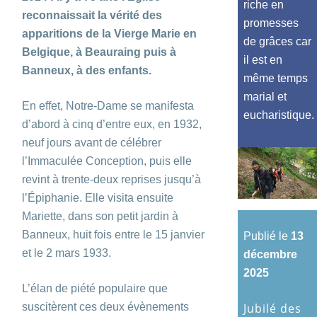
riche en
reconnaissait la vérité des
promesses
apparitions de la Vierge Marie en
de grâces car
Belgique, à Beauraing puis à
il est en
Banneux, à des enfants.
même temps
marial et
En effet, Notre-Dame se manifesta
eucharistique.
d’abord à cinq d’entre eux, en 1932,
neuf jours avant de célébrer
l’Immaculée Conception, puis elle
revint à trente-deux reprises jusqu’à
l’Épiphanie. Elle visita ensuite
Mariette, dans son petit jardin à
Banneux, huit fois entre le 15 janvier
Publié le
13
et le 2 mars 1933.
décembre
2025
L’élan de piété populaire que
suscitèrent ces deux évènements
Jubilé des