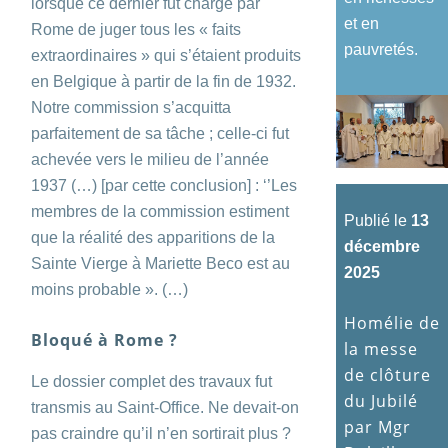
lorsque ce dernier fut chargé par
et en
Rome de juger tous les « faits
pauvretés.
extraordinaires » qui s’étaient produits
en Belgique à partir de la fin de 1932.
Notre commission s’acquitta
parfaitement de sa tâche ; celle-ci fut
achevée vers le milieu de l’année
1937 (…) [par cette conclusion] : ‘’Les
membres de la commission estiment
Publié le
13
que la réalité des apparitions de la
décembre
Sainte Vierge à Mariette Beco est au
2025
moins probable ». (…)
Homélie de
Bloqué à Rome ?
la messe
de clôture
Le dossier complet des travaux fut
du Jubilé
transmis au Saint-Office. Ne devait-on
par Mgr
pas craindre qu’il n’en sortirait plus ?