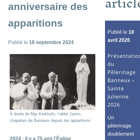
articl
anniversaire des
apparitions
Publié le
18
avril 2026
Publié le
16 septembre 2024
Présentatio
du
Pèlerinage
Banneux –
Sainte
Julienne
2026
À droite de Mgr Kerkhofs, l’abbé Jamin,
Un
chapelain de Banneux depuis les apparitions.
pèlerinage
doublement
2024 : il y a 75 ans l’Église