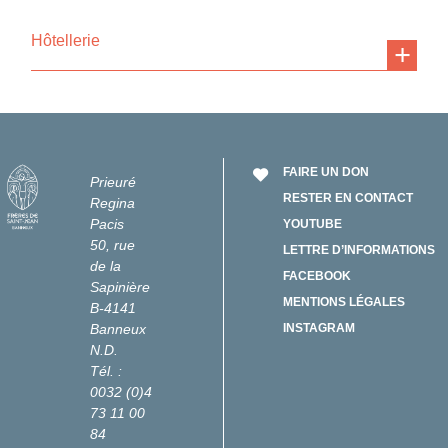
Hôtellerie
FAIRE UN DON
Prieuré
RESTER EN CONTACT
Regina
Pacis
YOUTUBE
50, rue
LETTRE D’INFORMATIONS
de la
FACEBOOK
Sapinière
MENTIONS LÉGALES
B-4141
Banneux
INSTAGRAM
N.D.
Tél. :
0032 (0)4
73 11 00
84